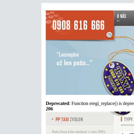
Deprecated
: Function eregi_replace() is depr
206
Naša firma bola založená v roku 2003,