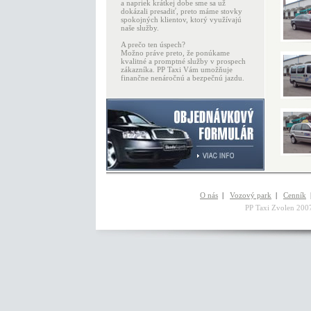
a napriek krátkej dobe sme sa už
dokázali presadiť, preto máme stovky
spokojných klientov, ktorý využívajú
naše služby.
A prečo ten úspech?
Možno práve preto, že ponúkame
kvalitné a promptné služby v prospech
zákazníka. PP Taxi Vám umožňuje
finančne nenáročnú a bezpečnú jazdu.
O nás
|
Vozový park
|
Cenník
PP Taxi Zvole